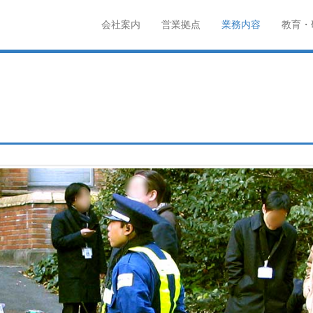
サス
会社案内
営業拠点
業務内容
教育・
メインメニュー
コンテンツへスキップ
・施設警備・高速規制・規制帯設置