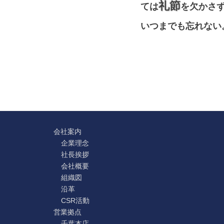
礼節
ては
を欠かさ
いつまでも忘れない
会社案内
企業理念
社長挨拶
会社概要
組織図
沿革
CSR活動
営業拠点
千葉本店