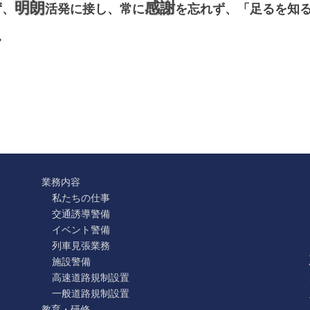
明朗
感謝
ず、
活発に接し、常に
を忘れず、「足るを知
。
業務内容
私たちの仕事
交通誘導警備
イベント警備
列車見張業務
施設警備
高速道路規制設置
一般道路規制設置
教育・研修