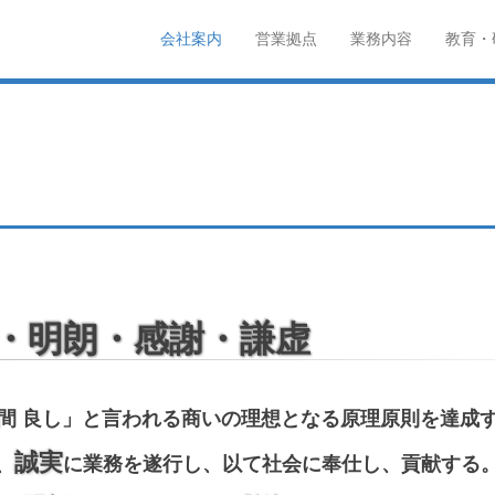
サス
会社案内
営業拠点
業務内容
教育・
メインメニュー
コンテンツへスキップ
・施設警備・高速規制・規制帯設置
・明朗・感謝・謙虚
 世間 良し」と言われる商いの理想となる原理原則を達成
誠実
、
に業務を遂行し、以て社会に奉仕し、貢献する