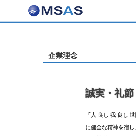
株式会社エム
交通誘導警備・列車見張員
企業理念
誠実・礼節
「人 良し 我 良し
に健全な精神を宿し