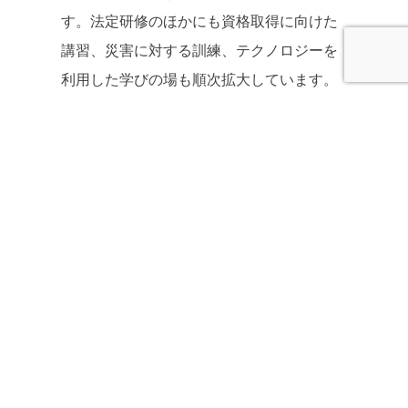
す。法定研修のほかにも資格取得に向けた
講習、災害に対する訓練、テクノロジーを
利用した学びの場も順次拡大しています。
私たちはパラダイムシフトに対応する為に
学びと挑戦を怠りません。
コロナ禍でも一層の活躍が求められ、災
害時にも間違いなく期待され必要とされる
私たちエムサスは、会社のビジョンである
「自己実現」をもって、社会貢献に繋げま
す。そして、あらゆる社会変化に対応し、
一緒に働く仲間が充分に力を発揮できる環
境をつくり、選ばれる会社を目指します。