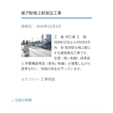
榎戸駅橋上駅新設工事
投稿日：
2016年12月1日
工 種 JR工事 工 期
H28年12月からH31年2月
内 容 既存駅を橋上駅に
する建築複合工事です。
交通（青い制服）誘導員
とJR重機誘導員（黄色い制服）が連携しながら
誘導を行い、現場の安全を守っています。
カテゴリー:
工事実績
投稿ナビゲーション
←
以前の投稿