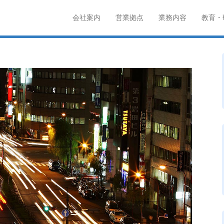
サス
会社案内
営業拠点
業務内容
教育・
メインメニュー
コンテンツへスキップ
・施設警備・高速規制・規制帯設置