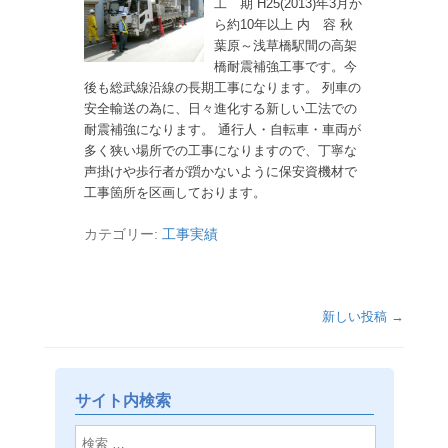
工 期 H25(2013)年3月か
ら約10年以上 内 容 秋
葉原～浅草橋駅間の高架
橋耐震補強工事です。今
後も総武線沿線の長期工事になります。 列車の
安全輸送の為に、日々進化する新しい工法での
耐震補強になります。 通行人・自転車・車両が
多く狭い場所での工事になりますので、丁寧な
声掛けや歩行者が躓かないように保安資機材で
工事箇所を区画しております。
カテゴリー:
工事実績
投稿ナビゲーション
新しい投稿
→
サイト内検索
検索