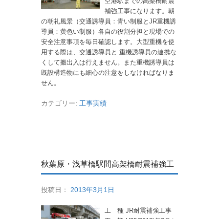
空港駅までの高架橋耐震
補強工事になります。朝
の朝礼風景（交通誘導員：青い制服とJR重機誘
導員：黄色い制服）各自の役割分担と現場での
安全注意事項を毎日確認します。大型重機を使
用する際は、交通誘導員と 重機誘導員の連携な
くして搬出入は行えません。また重機誘導員は
既設構造物にも細心の注意をしなければなりま
せん。
カテゴリー:
工事実績
秋葉原・浅草橋駅間高架橋耐震補強工
投稿日：
2013年3月1日
工 種 JR耐震補強工事