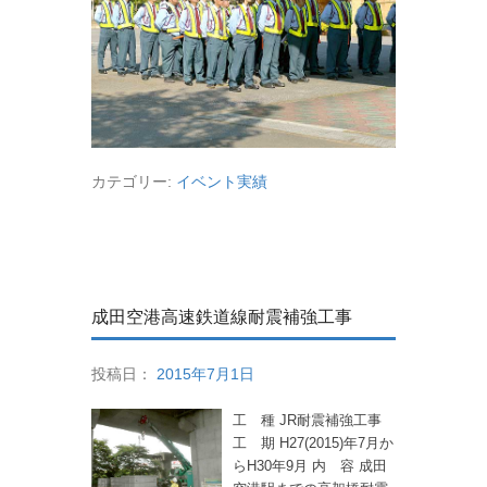
カテゴリー:
イベント実績
成田空港高速鉄道線耐震補強工事
投稿日：
2015年7月1日
工 種 JR耐震補強工事
工 期 H27(2015)年7月か
らH30年9月 内 容 成田