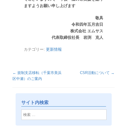
ますようお願い申し上げます
敬具
令和四年五月吉日
株式会社 エムサス
代表取締役社長 岩渕 克人
カテゴリー:
更新情報
投稿ナビゲーション
←
規制支店移転（千葉市美浜
CSR活動について
→
区中瀬）のご案内
サイト内検索
検索