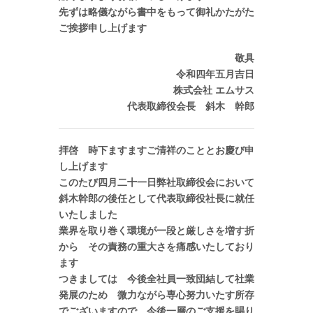
先ずは略儀ながら書中をもって御礼かたがた
ご挨拶申し上げます
敬具
令和四年五月吉日
株式会社 エムサス
代表取締役会長 斜木 幹郎
拝啓 時下ますますご清祥のこととお慶び申
し上げます
このたび四月二十一日弊社取締役会において
斜木幹郎の後任として代表取締役社長に就任
いたしました
業界を取り巻く環境が一段と厳しさを増す折
から その責務の重大さを痛感いたしており
ます
つきましては 今後全社員一致団結して社業
発展のため 微力ながら専心努力いたす所存
でございますので 今後一層のご支援を賜り