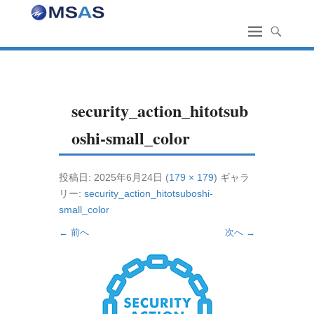
security_action_hitotsub
oshi-small_color
投稿日:
2025年6月24日
(
179 × 179
) ギャラ
リー:
security_action_hitotsuboshi-
small_color
← 前へ
次へ →